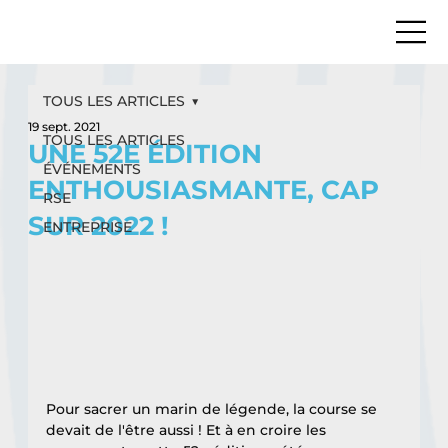
TOUS LES ARTICLES
19 sept. 2021
TOUS LES ARTICLES
UNE 52E ÉDITION
ÉVÉNEMENTS
ENTHOUSIASMANTE, CAP
RSE
SUR 2022 !
ENTREPRISE
Pour sacrer un marin de légende, la course se 
devait de l'être aussi ! Et à en croire les 