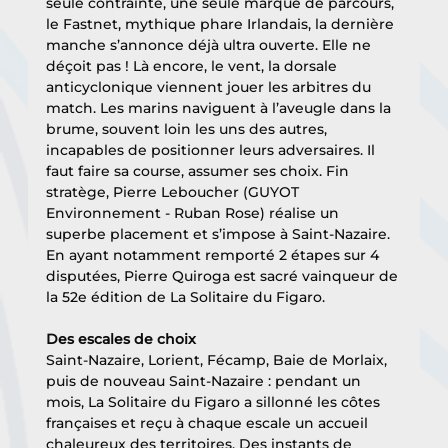
seule contrainte, une seule marque de parcours, 
le Fastnet, mythique phare Irlandais, la dernière 
manche s’annonce déjà ultra ouverte. Elle ne 
déçoit pas ! Là encore, le vent, la dorsale 
anticyclonique viennent jouer les arbitres du 
match. Les marins naviguent à l’aveugle dans la 
brume, souvent loin les uns des autres, 
incapables de positionner leurs adversaires. Il 
faut faire sa course, assumer ses choix. Fin 
stratège, Pierre Leboucher (GUYOT 
Environnement - Ruban Rose) réalise un 
superbe placement et s’impose à Saint-Nazaire.
En ayant notamment remporté 2 étapes sur 4 
disputées, Pierre Quiroga est sacré vainqueur de 
la 52e édition de La Solitaire du Figaro.
Des escales de choix
Saint-Nazaire, Lorient, Fécamp, Baie de Morlaix, 
puis de nouveau Saint-Nazaire : pendant un 
mois, La Solitaire du Figaro a sillonné les côtes 
françaises et reçu à chaque escale un accueil 
chaleureux des territoires. Des instants de 