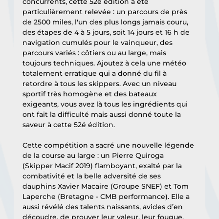
concurrents, cette 52e édition a été 
particulièrement relevée : un parcours de près 
de 2500 miles, l'un des plus longs jamais couru, 
des étapes de 4 à 5 jours, soit 14 jours et 16 h de 
navigation cumulés pour le vainqueur, des 
parcours variés : côtiers ou au large, mais 
toujours techniques. Ajoutez à cela une météo 
totalement erratique qui a donné du fil à 
retordre à tous les skippers. Avec un niveau 
sportif très homogène et des bateaux 
exigeants, vous avez là tous les ingrédients qui 
ont fait la difficulté mais aussi donné toute la 
saveur à cette 52é édition.
Cette compétition a sacré une nouvelle légende 
de la course au large : un Pierre Quiroga 
(Skipper Macif 2019) flamboyant, exalté par la 
combativité et la belle adversité de ses 
dauphins Xavier Macaire (Groupe SNEF) et Tom 
Laperche (Bretagne - CMB performance). Elle a 
aussi révélé des talents naissants, avides d’en 
découdre, de prouver leur valeur, leur fougue, 