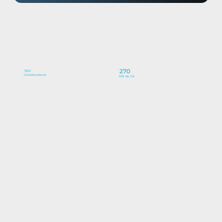
270
1300
Collaborateurs
M€ de CA