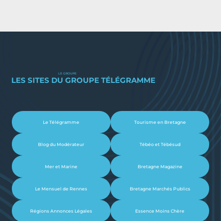
LE GROUPE
LES SITES DU GROUPE TÉLÉGRAMME
Le Télégramme
Tourisme en Bretagne
Blog du Modérateur
Tébéo et Tébésud
Mer et Marine
Bretagne Magazine
Le Mensuel de Rennes
Bretagne Marchés Publics
Régions Annonces Légales
Essence Moins Chère