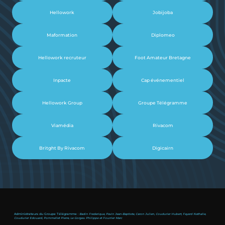
Hellowork
Jobijoba
Maformation
Diplomeo
Hellowork recruteur
Foot Amateur Bretagne
Inpacte
Cap événementiel
Hellowork Group
Groupe Télégramme
Viamédia
Rivacom
Britght By Rivacom
Digicairn
Administrateurs du Groupe Télégramme :
Badin Frederique, Pavin Jean-Baptiste, Caron Julien, Coudurier Hubert, Fayard Nathalie,
Coudurier Edouard, Pommellet Pierre, Le Gorgeu Philippe et Fourrier Marc