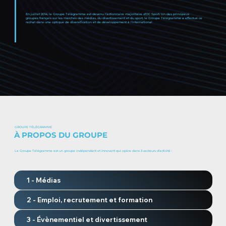
En juillet 2014, le Groupe Télégramme est devenu l'actionnaire majoritaire d'OC Sport. Un des principaux
groupes français sur les marchés des médias, du divertissement et du sport, le Groupe Télégramme a effectué ce
rachat dans une optique de diversification et de développement à l'international
GROUPE TÉLÉGRAMME
À PROPOS DU GROUPE
Le Groupe Télégramme est un groupe indépendant et innovant qui opère dans 3 secteurs d’activité :
1 - Médias
2 - Emploi, recrutement et formation
3 - Évènementiel et divertissement