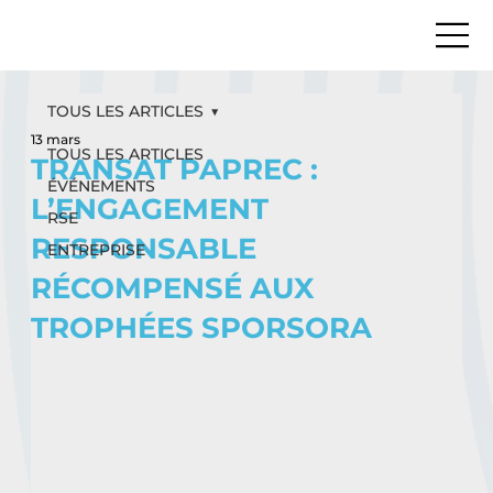
TOUS LES ARTICLES
13 mars
TOUS LES ARTICLES
TRANSAT PAPREC :
ÉVÉNEMENTS
L’ENGAGEMENT
RSE
RESPONSABLE
ENTREPRISE
RÉCOMPENSÉ AUX
TROPHÉES SPORSORA