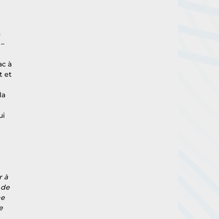
 
– 
c à 
 et 
 
la 
 
i 
 à 
 de 
e 
e 