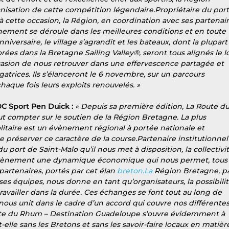
nisation de cette compétition légendaire.Propriétaire du port
à cette occasion, la Région, en coordination avec ses partenair
nement se déroule dans les meilleures conditions et en toute 
iversaire, le village s’agrandit et les bateaux, dont la plupart
ées dans la Bretagne Sailing Valley®, seront tous alignés le l
ccasion de nous retrouver dans une effervescence partagée et 
atrices. Ils s’élanceront le 6 novembre, sur un parcours 
aque fois leurs exploits renouvelés. » 
OC Sport Pen Duick : 
« Depuis sa première édition, La Route du
compter sur le soutien de la Région Bretagne. La plus 
litaire est un évènement régional à portée nationale et 
e préserver ce caractère de la course.Partenaire institutionnel 
 port de Saint-Malo qu’il nous met à disposition, la collectivit
’évènement une dynamique économique qui nous permet, tous 
partenaires, portés par cet élan 
breton.La
 Région Bretagne, pa
s équipes, nous donne en tant qu’organisateurs, la possibilit
ravailler dans la durée. Ces échanges se font tout au long de 
 nous unit dans le cadre d’un accord qui couvre nos différentes
Route du Rhum – Destination Guadeloupe s’ouvre évidemment à 
elle sans les Bretons et sans les savoir-faire locaux en matièr