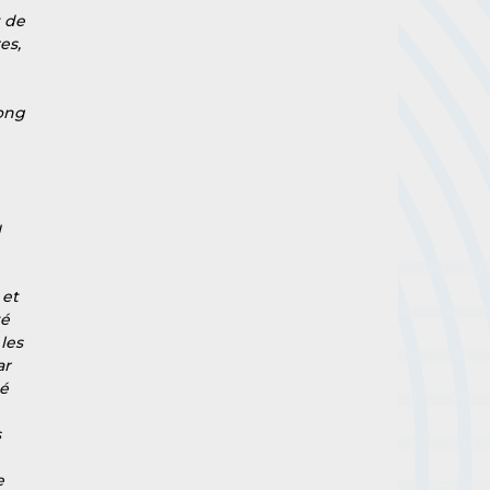
 de 
es, 
 
ong 
 
et 
é 
les 
r 
é 
 
e 