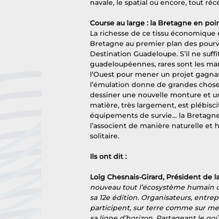
navale, le spatial ou encore, tout ré
Course au large : la Bretagne en poin
La richesse de ce tissu économique e
Bretagne au premier plan des pourvo
Destination Guadeloupe. S’il ne suff
guadeloupéennes, rares sont les mari
l’Ouest pour mener un projet gagnant
l’émulation donne de grandes choses.
dessiner une nouvelle monture et un 
matière, très largement, est plébisc
équipements de survie… la Bretagne
l’associent de manière naturelle et h
solitaire.
Ils ont dit :
Loïg Chesnais-Girard, Président de l
nouveau tout l’écosystème humain d
sa 12e édition. Organisateurs, entrep
participent, sur terre comme sur me
sa ligne d’horizon. Partageant le goût