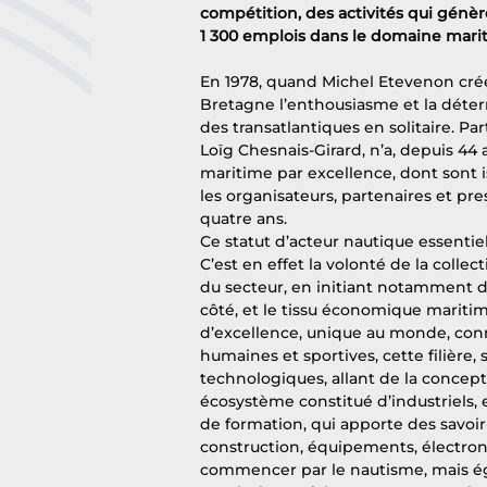
compétition, des activités qui génère
1 300 emplois dans le domaine mari
En 1978, quand Michel Etevenon crée
Bretagne l’enthousiasme et la déter
des transatlantiques en solitaire. Par
Loïg Chesnais-Girard, n’a, depuis 44 ans
maritime par excellence, dont sont is
les organisateurs, partenaires et pre
quatre ans.
Ce statut d’acteur nautique essentiel
C’est en effet la volonté de la colle
du secteur, en initiant notamment de
côté, et le tissu économique maritim
d’excellence, unique au monde, conn
humaines et sportives, cette filière,
technologiques, allant de la concep
écosystème constitué d’industriels, e
de formation, qui apporte des savoir-f
construction, équipements, électron
commencer par le nautisme, mais éga