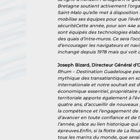
Bretagne soutient activement l’orga
Saint-Malo qu’elle met à disposition 
mobilise ses équipes pour que l’évè
sécuritéCette année, pour son 44e ann
sont équipés des technologies élabor
des quais d’intra-muros. Ce sera l’o
d’encourager les navigateurs et navig
inchangé depuis 1978 mais qui voit ch
Joseph Bizard, Directeur Général d’
Rhum – Destination Guadeloupe peut 
mythique des transatlantiques en so
internationale et notre souhait est d
économique essentiel, propriétaire du
territoriale apporte également à l
quatre ans, d’accueillir de nouveaux 
la compétence et l’engagement de se
d’avancer en toute confiance et de t
l’année, grâce au lien historique qui
épreuves.Enfin, si la flotte de La 
tous les marins du monde, que serait-