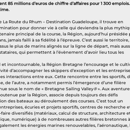
nt 85 millions d’euros de chiffre d’affaires pour 1 300 emplois.
time.
 La Route du Rhum – Destination Guadeloupe, il trouve en 
mination pour donner vie à celle qui deviendra la plus mythiq
tenaire principal de la course, la Région, aujourd’hui présidée 
, jamais failli à sa fidélité à l’épreuve. C’est aussi le territoire,
sus le plus de marins alignés sur la ligne de départ, mais auss
stataires, qui permettent à l’évènement d’avoir lieu tous les 
 et incontournable, la Région Bretagne l’encourage et le cultiv
ctivité d’accompagner les skippers d’exception et les entreprise
s interactions entre eux. Cette rencontre entre les sportifs, d
e, de l’autre, a notamment permis l’émergence d’une filière 
ue sous le nom de « Bretagne Sailing Valley
® 
». Aux aventure
 soutenue par la Région, associe depuis toujours des défis 
tion des bateaux au déroulement des courses. C’est tout un 
ntreprises, écuries et projets sportifs, centres de recherche e
aire diversifiés (matériaux, calcul de structure, architecture e
ique, numérique) à de nombreuses autres filières bretonnes à
lement les énergies marines renouvelables, l’aéronautique, l