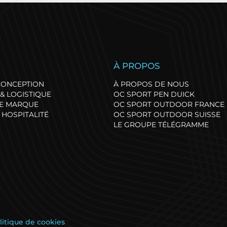
enève Triathlon : l’un
Le running se 
S
À PROPOS
es plus beaux parcours
Versoix : Succè
'offre une édition record
pour la premiè
 CONCEPTION
À PROPOS DE NOUS
de Run24 !
& LOGISTIQUE
OC SPORT PEN DUICK
DE MARQUE
OC SPORT OUTDOOR FRANCE
 HOSPITALITÉ
OC SPORT OUTDOOR SUISSE
LE GROUPE TÉLÉGRAMME
litique de cookies