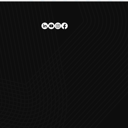
réinvente à
s total
re édition