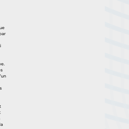
ue 
par 
 
i 
e. 
s 
’un 
s 
t 
t 
 
a 