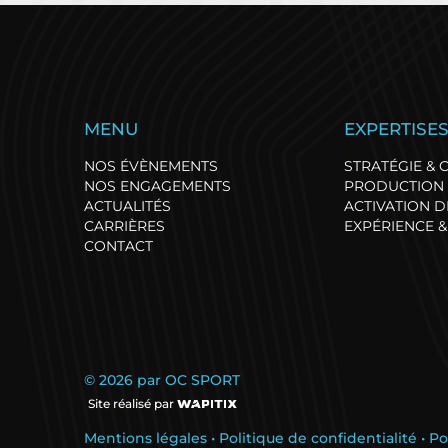
La Solitaire du Figaro
G
MENU
EXPERTISE
ouvre un nouveau
d
chapitre de son histoire
s
NOS ÉVÈNEMENTS
STRATÉGIE &
en 2028
!
NOS ENGAGEMENTS
PRODUCTION 
ACTUALITÉS
ACTIVATION 
CARRIÈRES
EXPÉRIENCE &
CONTACT
© 2026 par OC SPORT
Site réalisé par
Mentions légales
•
Politique de confidentialité
•
Po