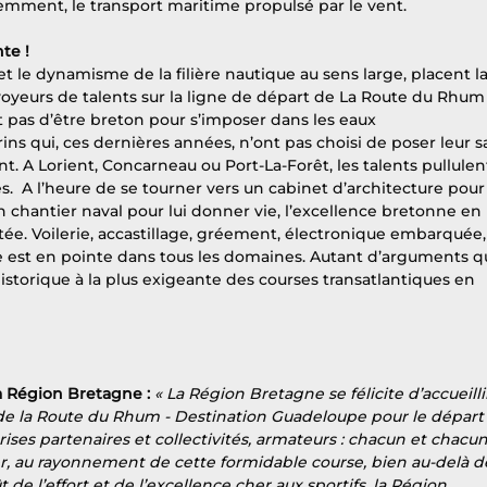
cemment, le transport maritime propulsé par le vent. 
te !
t le dynamisme de la filière nautique au sens large, placent la
yeurs de talents sur la ligne de départ de La Route du Rhum 
it pas d’être breton pour s’imposer dans les eaux 
ns qui, ces dernières années, n’ont pas choisi de poser leur sa
. A Lorient, Concarneau ou Port-La-Forêt, les talents pullulent
  A l’heure de se tourner vers un cabinet d’architecture pour
chantier naval pour lui donner vie, l’excellence bretonne en 
itée. Voilerie, accastillage, gréement, électronique embarquée,
 est en pointe dans tous les domaines. Autant d’arguments qu
istorique à la plus exigeante des courses transatlantiques en 
a Région Bretagne :
« La Région Bretagne se félicite d’accueillir
e la Route du Rhum - Destination Guadeloupe pour le départ
rises partenaires et collectivités, armateurs : chacun et chacun
r, au rayonnement de cette formidable course, bien au-delà d
 de l’effort et de l’excellence cher aux sportifs, la Région 