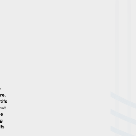
n 
re, 
ifs 
out 
e 
g 
fs 