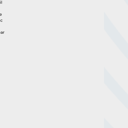
l 
e 
c 
ar 