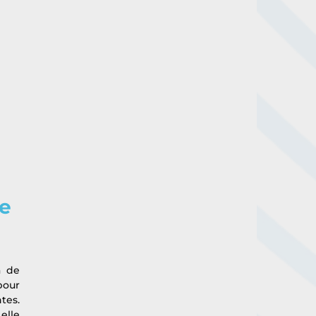
e 
 de 
our 
es. 
lle 