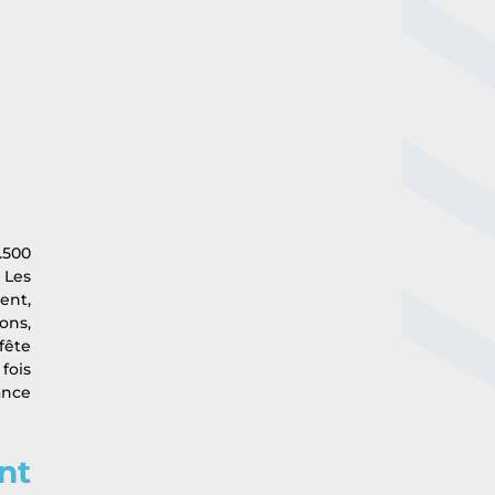
500 
Les 
nt, 
ns, 
ête 
ois 
nce 
t 