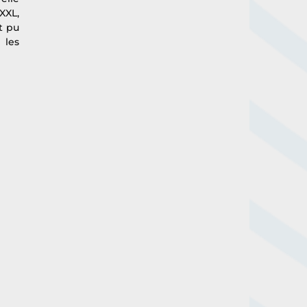
XL, 
 pu 
les 