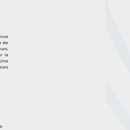
nce 
 de 
rs. 
 la 
Une 
urs 
s 