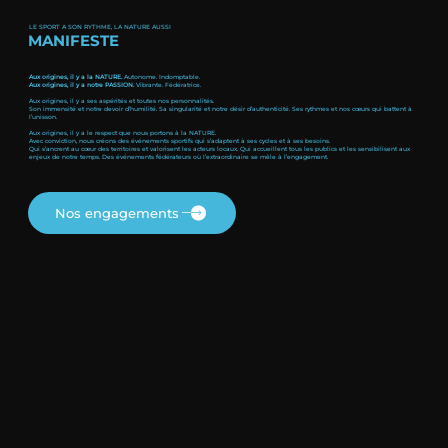
LE SPORT A SON RYTHME, LA NATURE AUSSI
MANIFESTE
Aux origines, il y a la NATURE.
Autonome. Indomptable.
Aux origines, il y a notre PASSION.
Vibrante. Fédératrice.
Aux origines, il y a ses aspérités et toutes nos personnalités.
Son immensité et notre devoir d’humilité. Sa singularité et notre désir d’authenticité. Ses rythmes et nos cœurs qui battent à
l’unisson.
Aux origines, il y a le respect que nous portons à la NATURE.
Avec conviction, nous créons des événements sportifs qui s’adaptent à ses cycles et à ses besoins.
Qui s’ancrent au cœur des territoires et valorisent les acteurs locaux. Qui accueillent tous les publics et les sensibilisent aux
enjeux de notre temps. Des événements fédérateurs où l’extraordinaire se mêle à l’engagement.
Nos engagements