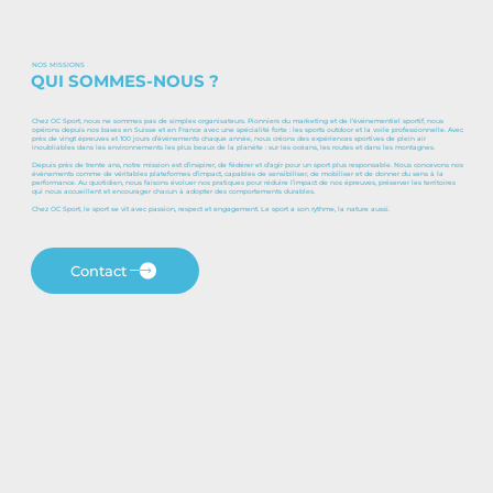
NOS MISSIONS
QUI SOMMES-NOUS ?
Chez OC Sport, nous ne sommes pas de simples organisateurs. Pionniers du marketing et de l’événementiel sportif, nous
opérons depuis nos bases en Suisse et en France avec une spécialité forte : les sports outdoor et la voile professionnelle. Avec
près de vingt épreuves et 100 jours d’événements chaque année, nous créons des expériences sportives de plein air
inoubliables dans les environnements les plus beaux de la planète : sur les océans, les routes et dans les montagnes.
Depuis près de trente ans, notre mission est d’inspirer, de fédérer et d’agir pour un sport plus responsable. Nous concevons nos
événements comme de véritables plateformes d’impact, capables de sensibiliser, de mobiliser et de donner du sens à la
performance. Au quotidien, nous faisons évoluer nos pratiques pour réduire l’impact de nos épreuves, préserver les territoires
qui nous accueillent et encourager chacun à adopter des comportements durables.
Chez OC Sport, le sport se vit avec passion, respect et engagement. Le sport a son rythme, la nature aussi.
Contact