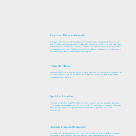
Responsabilité opérationnelle
Chaque événement est conçu pour minimiser son impact environnemental :
réduction et gestion responsable des déchets, optimisation de la logistique,
promotion des mobilités actives et sobres en carbone pour les participants et
les équipes, choix de matériaux recyclables. Nous réévaluons constamment
nos méthodes afin d’améliorer notre impact.
Impact territorial
Nous privilégions les partenariats locaux avec les producteurs, les artisans et
les associations, afin de soutenir les communautés et les territoires dans
lesquels nous opérons.
Égalité et inclusion
Nous garantissons l'égalité et la diversité au sein de nos équipes et nous
nous engageons également à promouvoir l'inclusion parmi nos participants,
afin que chacun puisse pleinement profiter d'OC Sport et se sentir
représenté.
Héritage et durabilité du sport
Au-delà de chaque événement, nous créons des expériences durables qui
inspirent le mouvement et encouragent l'engagement citoyen. Nos