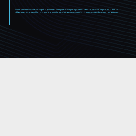
Nous sommes convaincus que la performance sportive ne peut perdurer sans un profond respect de la vie. Le
développement durable n'est pas une simple considération secondaire ; il est au cœur de toutes nos actions.