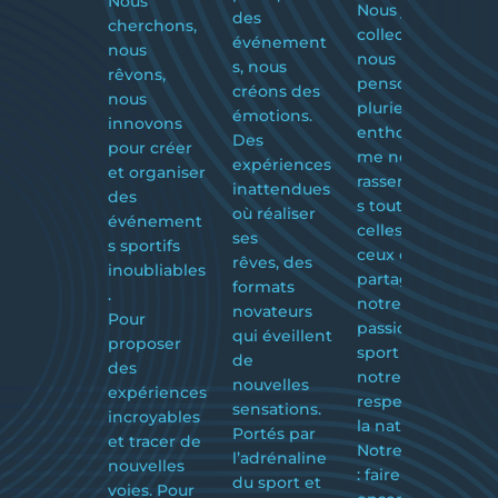
Nous
Nous jouons
des
cherchons,
N
collectif et
événement
nous
u
nous
s, nous
rêvons,
: 
pensons au
créons des
nous
d
pluriel. Avec
émotions.
innovons
é
enthousias
Des
pour créer
s 
me nous
expériences
et organiser
A
rassemblon
inattendues
des
co
s toutes
où réaliser
événement
n
celles et
ses
s sportifs
se
ceux qui
rêves, des
inoubliables
s 
partagent
formats
.
p
notre
novateurs
Pour
à
passion du
qui éveillent
proposer
c
sport et
de
des
q
notre
nouvelles
expériences
s
respect de
sensations.
incroyables
q
la nature.
Portés par
et tracer de
e
Notre moto
l’adrénaline
nouvelles
a
: faire
du sport et
voies. Pour
p