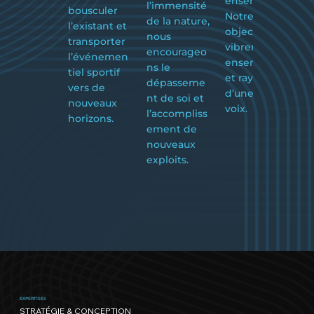
ensemble.
l’immensité
bousculer
f
Notre
de la nature,
l’existant et
le
objectif :
nous
transporter
p
vibrer
encourageo
l’événemen
d
ensemble
ns le
tiel sportif
u
et rayonner
dépasseme
vers de
me
d’une seule
nt de soi et
nouveaux
voix.
l’accompliss
horizons.
ement de
nouveaux
exploits.
EXPERTISES
STRATÉGIE & CONCEPTION