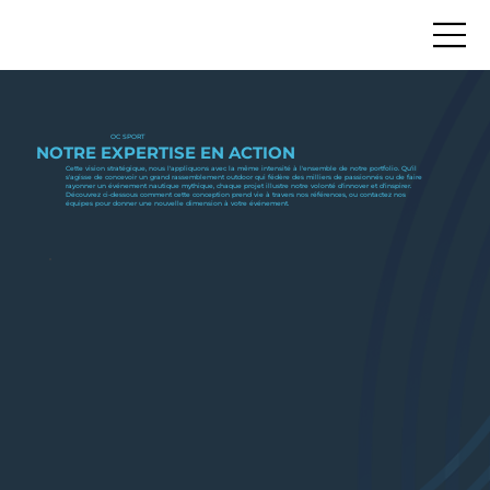
OC SPORT
NOTRE EXPERTISE EN ACTION
Cette vision stratégique, nous l'appliquons avec la même intensité à l'ensemble de notre portfolio. Qu'il
s'agisse de concevoir un grand rassemblement outdoor qui fédère des milliers de passionnés ou de faire
rayonner un événement nautique mythique, chaque projet illustre notre volonté d'innover et d'inspirer.
Découvrez ci-dessous comment cette conception prend vie à travers nos références, ou contactez nos
équipes pour donner une nouvelle dimension à votre événement.