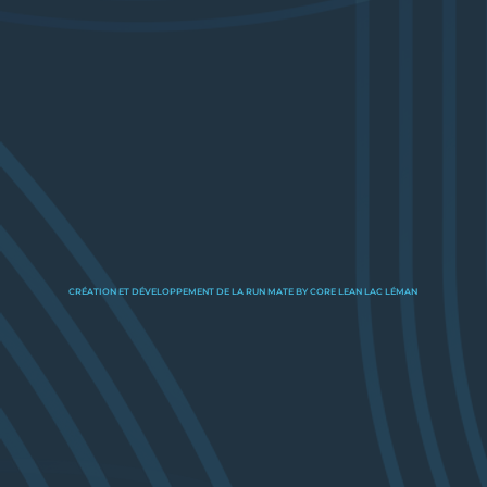
CRÉATION ET DÉVELOPPEMENT DE LA RUN MATE BY CORE LEAN LAC LÉMAN