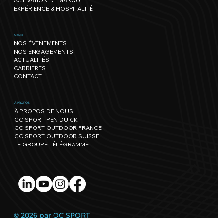
ACTIVATION DE MARQUE
EXPÉRIENCE & HOSPITALITÉ
Genève Triathlon : l’un des plus
MENU
NOS ÉVÈNEMENTS
beaux parcours s'offre une édition
NOS ENGAGEMENTS
record !
ACTUALITÉS
CARRIÈRES
CONTACT
À PROPOS
À PROPOS DE NOUS
OC SPORT PEN DUICK
OC SPORT OUTDOOR FRANCE
OC SPORT OUTDOOR SUISSE
LE GROUPE TÉLÉGRAMME
© 2026 par OC SPORT