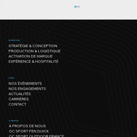
EXPERTISES
STRATÉGIE & CONCEPTION
PRODUCTION & LOGISTIQUE
ACTIVATION DE MARQUE
EXPÉRIENCE & HOSPITALITÉ
Genève Triathlon : l’un des plus
MENU
NOS ÉVÈNEMENTS
beaux parcours s'offre une édition
NOS ENGAGEMENTS
record !
ACTUALITÉS
CARRIÈRES
CONTACT
À PROPOS
À PROPOS DE NOUS
OC SPORT PEN DUICK
OC SPORT OUTDOOR FRANCE