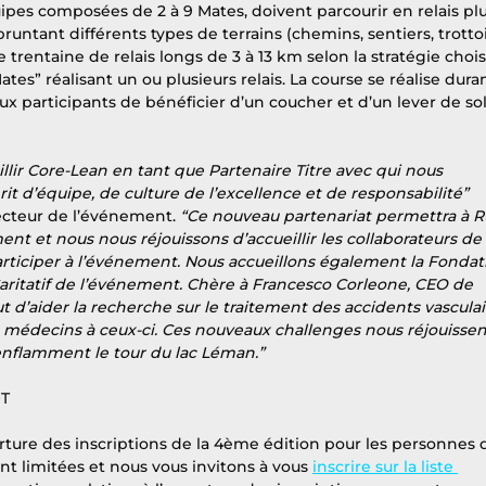
uipes composées de 2 à 9 Mates, doivent parcourir en relais plu
untant différents types de terrains (chemins, sentiers, trottoi
 trentaine de relais longs de 3 à 13 km selon la stratégie chois
s” réalisant un ou plusieurs relais. La course se réalise duran
x participants de bénéficier d’un coucher et d’un lever de sol
lir Core-Lean en tant que Partenaire Titre avec qui nous 
t d’équipe, de culture de l’excellence et de responsabilité” 
ecteur de l’événement.
 “Ce nouveau partenariat permettra à R
t et nous nous réjouissons d’accueillir les collaborateurs de 
ticiper à l’événement. Nous accueillons également la Fondat
aritatif de l’événement. Chère à Francesco Corleone, CEO de 
t d’aider la recherche sur le traitement des accidents vasculai
s médecins à ceux-ci. Ces nouveaux challenges nous réjouissen
enflamment le tour du lac Léman.”
ÔT
erture des inscriptions de la 4ème édition pour les personnes q
ont limitées et nous vous invitons à vous 
inscrire sur la liste 