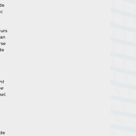
de 
c 
urs 
ean 
rse 
de 
nt 
ne 
el. 
de 