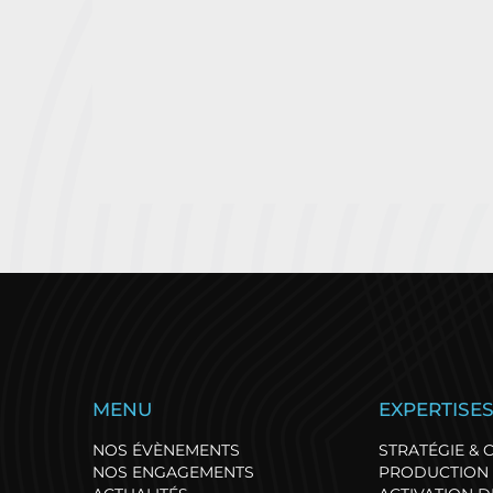
La Solitaire du Figaro
G
MENU
EXPERTISE
ouvre un nouveau
d
chapitre de son histoire
s
NOS ÉVÈNEMENTS
STRATÉGIE &
en 2028
!
NOS ENGAGEMENTS
PRODUCTION 