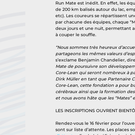
Run Mate est inédit. En effet, les éq
de 200 km balisés autour du lac, empr
etc). Les coureurs se répartissent une
par chacune des équipes, chaque “Mate
deux jours et une nuit, permettant au
à couper le souffle. 
“Nous sommes très heureux d’accueil
partageons les mêmes valeurs d’espri
s’exclame Benjamin Chandelier, dir
Mate de poursuivre son développemen
Core-Lean qui seront nombreux à par
Dirk Müller en tant que Partenaire C
Core-Lean, cette fondation a pour bu
cérébraux ainsi que la formation de
et nous avons hâte que les “Mates” 
LES INSCRIPTIONS OUVRENT BIENT
Rendez-vous le 16 février pour l’ouv
sont sur liste d’attente. Les places s