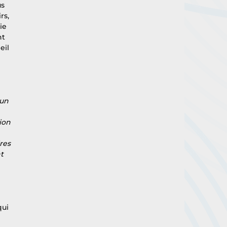
s 
rs, 
ie 
t 
eil 
un 
ion 
res 
t 
ui 