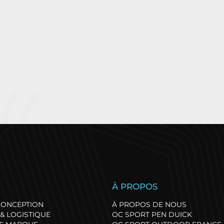
enève Triathlon : l’un
Le running se 
S
À PROPOS
es plus beaux parcours
Versoix : Succè
'offre une édition record
pour la premiè
 CONCEPTION
À PROPOS DE NOUS
de Run24 !
& LOGISTIQUE
OC SPORT PEN DUICK