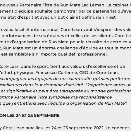
le nouveau Partenaire Titre de Run Mate Lac Léman. Le cabinet 
nement d’équipe souhaite démontrer par ce partenariat qu’ave
état d’esprit et avec un but clair et défini, rien n’est 
eau local et international, Core-Lean veut s’inspirer des vale
 performances de ses équipes et celles de ses clients. Core-L
mité d’organisation de Run Mate pour la réussite de cette cou
fet, Run Mate est un énorme challenge d’équipe et tout le mon
 est semblable à n’importe quel défi professionnel.
ore-Lean dans le sport, tient aux valeurs d’excellence et de 
’effort physique. Francesco Corleone, CEO de Core-Lean, 
accompagner les équipes de nos clients afin qu’elles performe
meilleures dans leur domaine d’activité. L’expérience après u
 significative et peut être transposée au monde professionn
omme Partenaire Titre symbolise ma reconnaissance 
n que j’entretiens avec l’équipe d’organisation de Run Mate”.
N LES 24 ET 25 SEPTEMBRE
 Core-Lean aura lieu les 24 et 25 septembre 2022. Le concept 