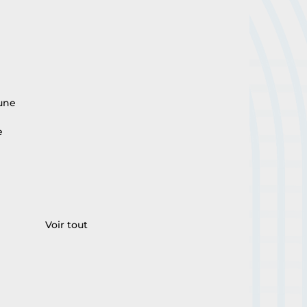
 
une 
e 
Voir tout