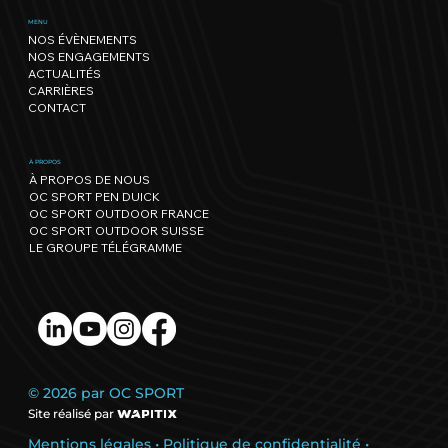
Le sport a son rythme, la Nature
MENU
NOS ÉVÈNEMENTS
aussi : notre trajectoire vers un
NOS ENGAGEMENTS
événementiel régénérateur
ACTUALITÉS
CARRIÈRES
CONTACT
À PROPOS
À PROPOS DE NOUS
OC SPORT PEN DUICK
OC SPORT OUTDOOR FRANCE
OC SPORT OUTDOOR SUISSE
LE GROUPE TÉLÉGRAMME
© 2026 par OC SPORT
Site réalisé par
Mentions légales
•
Politique de confidentialité
•