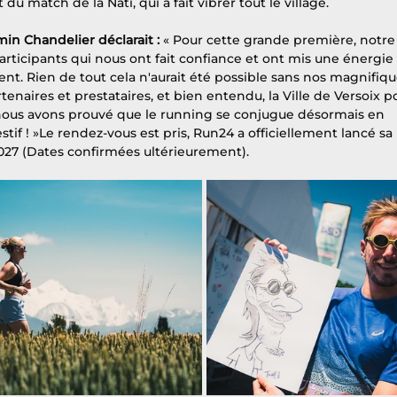
du match de la Nati, qui a fait vibrer tout le village.
in Chandelier déclarait : 
« Pour cette grande première, notre
rticipants qui nous ont fait confiance et ont mis une énergie 
nt. Rien de tout cela n'aurait été possible sans nos magnifiqu
naires et prestataires, et bien entendu, la Ville de Versoix p
 nous avons prouvé que le running se conjugue désormais en 
estif ! »Le rendez-vous est pris, Run24 a officiellement lancé sa 
027 (Dates confirmées ultérieurement).