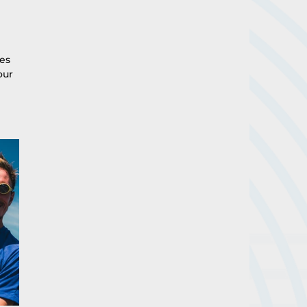
 
es 
our 