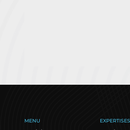
La Solitaire du Figaro
G
MENU
EXPERTISE
ouvre un nouveau
d