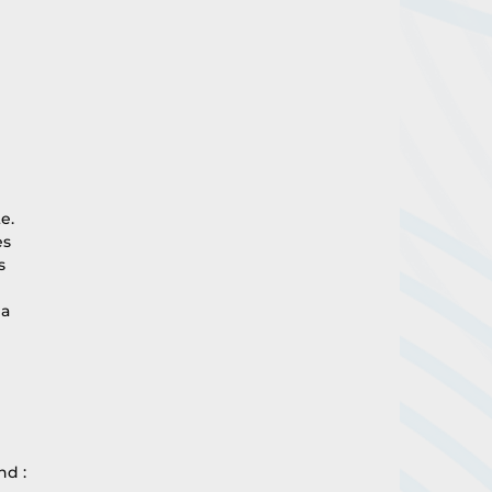
e. 
es 
s 
a 
 
d : 