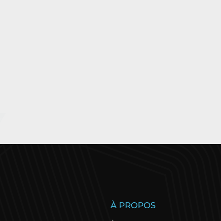
enève Triathlon : l’un
Abalone Marat
S
À PROPOS
es plus beaux parcours
Nantes 2026 : l