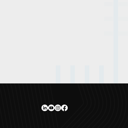
hon de
'édition de