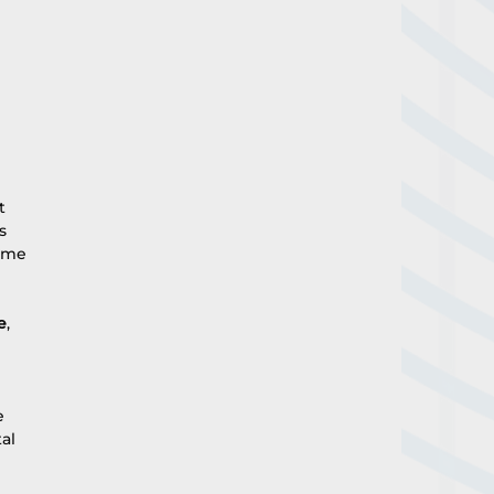
t 
s 
rme 
e
, 
e 
al 