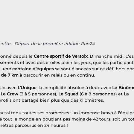
tte - Départ de la première édition Run24
donné depuis le 
Centre sportif de Versoix
. Dimanche midi, c’es
ements et avec des étoiles plein les yeux, que les participant
, 
une centaine d’équipes
 se sont élancées sur ce défi hors no
 de 7 km
 à parcourir en relais ou en continu.
olo avec 
L’Unique
, la complicité absolue à deux avec 
Le Binôm
 
Le Crew 
(3 à 5 personnes), 
Le Squad
 (6 à 8 personnes) et 
La 
s profils ont partagé bien plus que des kilomètres.
aussi tenu toutes ses promesses : un immense bravo à l'équip
é tout le monde en bouclant pas moins de 42 tours, soit un tot
mètres parcourus en 24 heures !