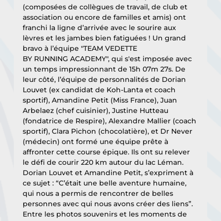
(composées de collègues de travail, de club et 
association ou encore de familles et amis) ont 
franchi la ligne d’arrivée avec le sourire aux 
lèvres et les jambes bien fatiguées ! Un grand 
bravo à l’équipe "TEAM VEDETTE 
BY RUNNING ACADEMY", qui s'est imposée avec 
un temps impressionnant de 15h 07m 27s. De 
leur côté, l’équipe de personnalités de Dorian 
Louvet (ex candidat de Koh-Lanta et coach 
sportif), Amandine Petit (Miss France), Juan 
Arbelaez (chef cuisinier), Justine Hutteau 
(fondatrice de Respire), Alexandre Mallier (coach 
sportif), Clara Pichon (chocolatière), et Dr Never 
(médecin) ont formé une équipe prête à 
affronter cette course épique. Ils ont su relever 
le défi de courir 220 km autour du lac Léman. 
Dorian Louvet et Amandine Petit, s’expriment à 
ce sujet : “C’était une belle aventure humaine, 
qui nous a permis de rencontrer de belles 
personnes avec qui nous avons créer des liens”. 
Entre les photos souvenirs et les moments de 