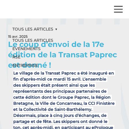
TOUS LES ARTICLES
15 avr. 2025
TOUS LES ARTICLES
Le coup d’envoi de la 17e
ÉVÉNEMENTS
édition de la Transat Paprec
RSE
est donné !
ENTREPRISE
Le village de la Transat Paprec a été inauguré en 
fin d’après-midi ce mardi 15 avril. L’ensemble 
des skippers était présent ainsi que les 
représentants des principaux partenaires de 
cette édition dont le Groupe Paprec, la Région 
Bretagne, la Ville de Concarneau, la CCI Finistère 
et la Collectivité de Saint-Barthélemy. 
Désormais, place à cinq jours d’échanges, de 
partage et de fête. Les skippers ont donné le 
ton, cet après-midi, en participant au ePrologue 