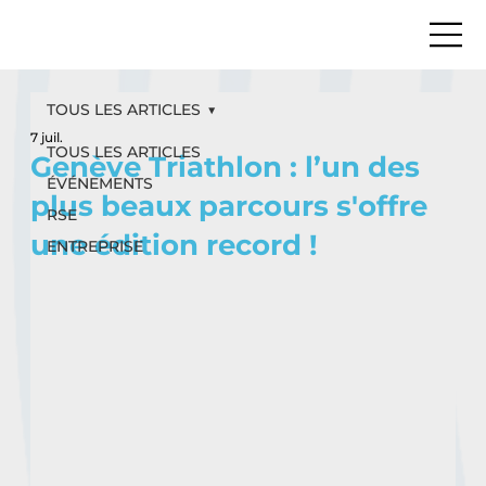
TOUS LES ARTICLES
7 juil.
TOUS LES ARTICLES
Genève Triathlon : l’un des
ÉVÉNEMENTS
plus beaux parcours s'offre
RSE
une édition record !
ENTREPRISE