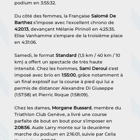
podium en 3:55:32. 
Du côté des femmes, la Française 
Salomé De 
Barthez
 s’impose avec l'excellent chrono de 
4:20:13
, devançant Mélanie Pirinoli en 4:25:35. 
Elise Vanhamme s’empare de la troisième place 
en 4:31:06. 
Samedi, le format 
Standard
 (1,5 km / 40 km / 10 
km) a offert un spectacle de très haute 
intensité. Chez les hommes, 
Sami Deroui
 s'est 
imposé avec brio en 
1:55:00
, grâce notamment à 
un final explosif sur la course à pied qui lui a 
permis de distancer Alexandre Di Giuseppe 
(1:57:58) et Pierric Roque (1:58:09). 
Chez les dames, 
Morgane Bussard
, membre du 
Triathlon Club Genève, a livré une course 
parfaite de bout en bout pour s'imposer en 
2:08:56
. Aude Larry monte sur la deuxième 
marche du podium en 2:16:01, suivie par Celia 