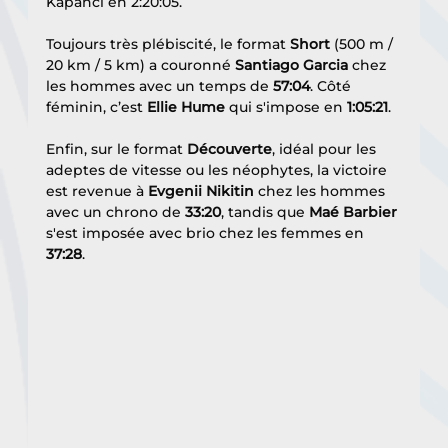
Kapanci en 2:20:05.
Toujours très plébiscité, le format 
Short
 (500 m / 
20 km / 5 km) a couronné 
Santiago Garcia
 chez 
les hommes avec un temps de 
57:04
. Côté 
féminin, c’est 
Ellie Hume
 qui s'impose en 
1:05:21
. 
Enfin, sur le format 
Découverte
, idéal pour les 
adeptes de vitesse ou les néophytes, la victoire 
est revenue à 
Evgenii Nikitin
 chez les hommes 
avec un chrono de 
33:20
, tandis que 
Maé Barbier
s'est imposée avec brio chez les femmes en 
37:28
.