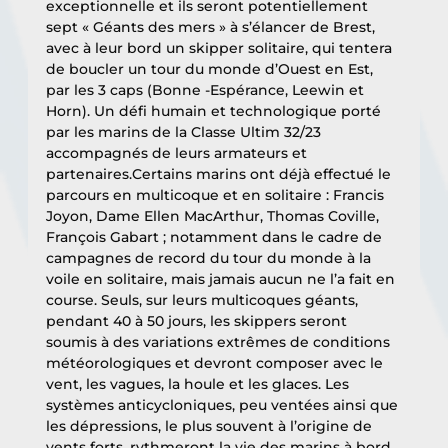
exceptionnelle et ils seront potentiellement 
sept « Géants des mers » à s’élancer de Brest, 
avec à leur bord un skipper solitaire, qui tentera 
de boucler un tour du monde d’Ouest en Est, 
par les 3 caps (Bonne -Espérance, Leewin et 
Horn). Un défi humain et technologique porté 
par les marins de la Classe Ultim 32/23 
accompagnés de leurs armateurs et 
partenaires.Certains marins ont déjà effectué le 
parcours en multicoque et en solitaire : Francis 
Joyon, Dame Ellen MacArthur, Thomas Coville, 
François Gabart ; notamment dans le cadre de 
campagnes de record du tour du monde à la 
voile en solitaire, mais jamais aucun ne l’a fait en 
course. Seuls, sur leurs multicoques géants, 
pendant 40 à 50 jours, les skippers seront 
soumis à des variations extrêmes de conditions 
météorologiques et devront composer avec le 
vent, les vagues, la houle et les glaces. Les 
systèmes anticycloniques, peu ventées ainsi que 
les dépressions, le plus souvent à l’origine de 
vents forts, rythmeront la vie des marins à bord 