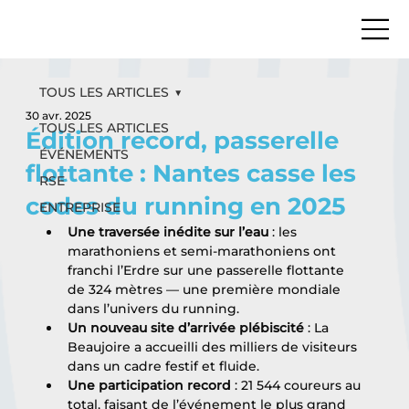
TOUS LES ARTICLES
30 avr. 2025
TOUS LES ARTICLES
Édition record, passerelle
ÉVÉNEMENTS
flottante : Nantes casse les
RSE
codes du running en 2025
ENTREPRISE
Une traversée inédite sur l’eau
 : les 
marathoniens et semi-marathoniens ont 
franchi l’Erdre sur une passerelle flottante 
de 324 mètres — une première mondiale 
dans l’univers du running.
Un nouveau site d’arrivée plébiscité
 : La 
Beaujoire a accueilli des milliers de visiteurs 
dans un cadre festif et fluide.
Une participation record
 : 21 544 coureurs au 
total, faisant de l’événement le plus grand 